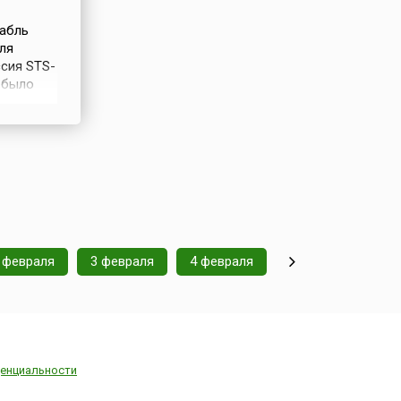
рабль
ля
сия STS-
 было
иментов.
ействию
 февраля
3 февраля
4 февраля
енциальности