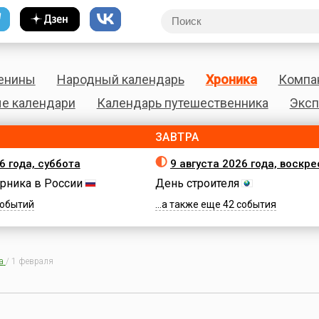
енины
Народный календарь
Хроника
Компа
е календари
Календарь путешественника
Эксп
ЗАВТРА
6 года, суббота
9 августа 2026 года, воскр
рника в России
День строителя
 событий
...а также еще 42 события
а
/
1 февраля