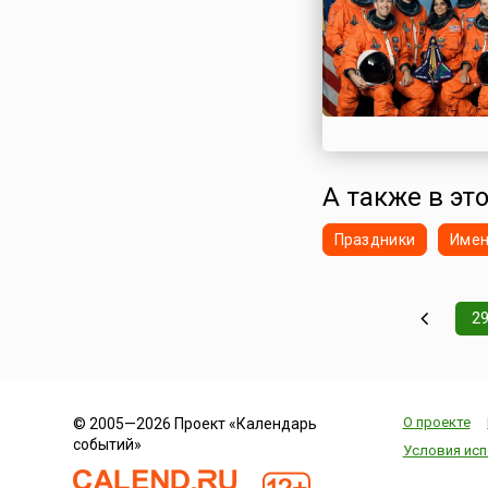
А также в эт
Праздники
Име
2
О проекте
© 2005—2026 Проект «Календарь
событий»
Условия исп