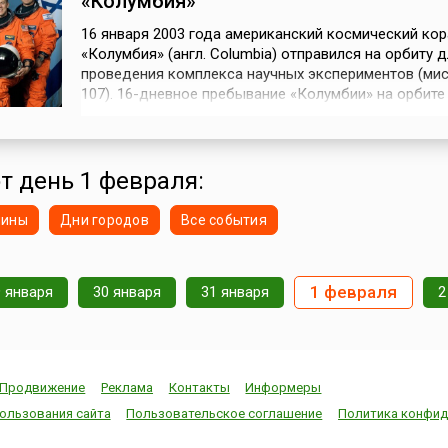
«Колумбия»
16 января 2003 года американский космический ко
«Колумбия» (англ. Columbia) отправился на орбиту д
проведения комплекса научных экспериментов (мис
107). 16-дневное пребывание «Колумбии» на орбите
полностью посвящено проведению научных экспер
Программой полета было запланировано около 80
экспериментов, в том числе исследования по возд
состояния невесомости на ф...
от день 1 февраля:
нины
Дни городов
Все события
1 февраля
9 января
30 января
31 января
2
Продвижение
Реклама
Контакты
Информеры
ользования сайта
Пользовательское соглашение
Политика конфид