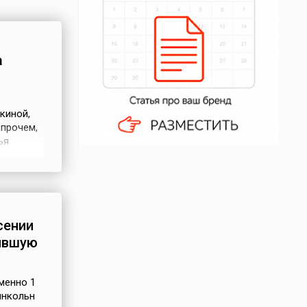
а
киной,
Впрочем,
ья
м
на
ударстве
сении
ившую
менно 1
инкольн