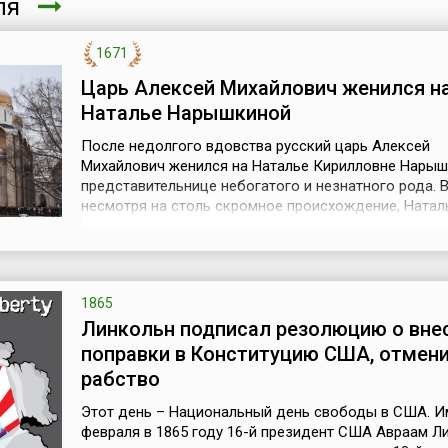
аля
1671
Царь Алексей Михайлович женился н
Наталье Нарышкиной
После недолгого вдовства русский царь Алексей
Михайлович женился на Наталье Кирилловне Нарыш
представительнице небогатого и незнатного рода. 
несмотря на столь скромное происхождение, Натал
Кирилловна получила великолепное по тем времена
воспитание в доме царского друга боярина Артамо
Сергеевича Матвеева, слывшего в Московском гос
самым просвещенным и передовым челов...
1865
Линкольн подписал резолюцию о вне
поправки в Конституцию США, отмен
рабство
Этот день – Национальный день свободы в США. И
февраля в 1865 году 16-й президент США Авраам Л