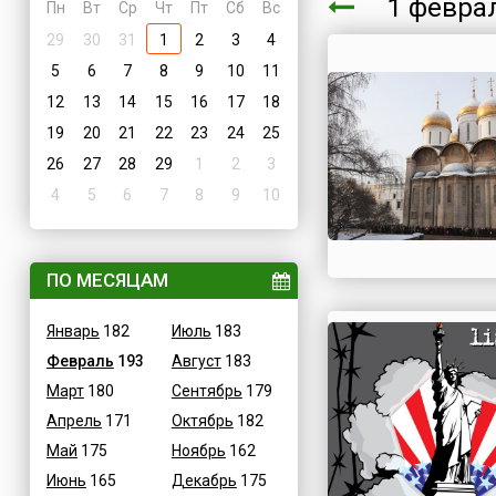
1 февр
Пн
Вт
Ср
Чт
Пт
Сб
Вс
29
30
31
1
2
3
4
5
6
7
8
9
10
11
12
13
14
15
16
17
18
19
20
21
22
23
24
25
26
27
28
29
1
2
3
4
5
6
7
8
9
10
ПО МЕСЯЦАМ
Январь
182
Июль
183
Февраль
193
Август
183
Март
180
Сентябрь
179
Апрель
171
Октябрь
182
Май
175
Ноябрь
162
Июнь
165
Декабрь
175