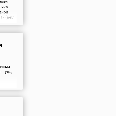
оялся
ника
раной
» (англ.
ую форму
риборы
я
нными
т туда,
дится
ми, и
на ней