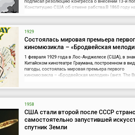
подписал резолюцию конгресса о внесении 13-й по
Конституцию США об отмене рабства.В 1860 году н
президентских выборах победу одержал кандидат 
республиканской партии Авраам Линкольн – убежд
сторонник отмены рабства. Избрание президентом
Линкольна стало сигналом для рабов...
1929
Cостоялась мировая премьера перво
киномюзикла – «Бродвейская мелоди
1 февраля 1929 года в Лос-Анджелесе (США), в зн
Китайском кинотеатре Граумана, построенном в ви
пагоды, состоялась мировая премьера первого
киномюзикла – «Бродвейская мелодия» (англ. The 
Melody).Её снял в крупнейшей голливудской студии 
Goldwyn-Mayer режиссёр Гарри Бомон, а продюсиро
Рапф. Сентиментальная и при том до предела банал
история двух сестер, увле...
1958
США стали второй после СССР страно
самостоятельно запустившей искусс
спутник Земли