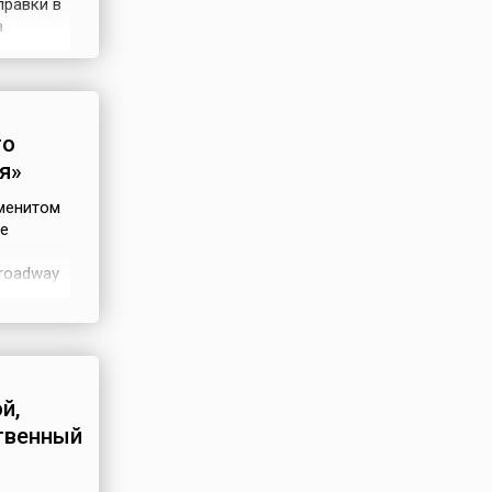
правки в
а
от
енный
го
я»
аменитом
де
Broadway
Metro-
вал Гарри
ьная
й,
твенный