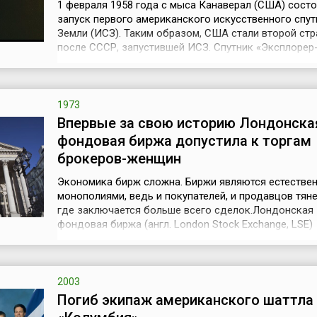
1 февраля 1958 года с мыса Канаверал (США) сост
запуск первого американского искусственного спут
Земли (ИСЗ). Таким образом, США стали второй ст
после СССР, запустившей ИСЗ. Спутник «Эксплорер-1
Explorer – Исследователь), имевший цилиндрическ
и весивший 13,6 кг, был выведен на орбиту ракетой-
носителем «Юпитер-С». На нем были установлены п
для измерения внутр...
1973
Впервые за свою историю Лондонска
фондовая биржа допустила к торгам
брокеров-женщин
Экономика бирж сложна. Биржи являются естестве
монополиями, ведь и покупателей, и продавцов тяне
где заключается больше всего сделок.Лондонская
фондовая биржа (англ. London Stock Exchange, LSE)
считается самой интернациональной — на нее прихо
около 50 процентов международной торговли акция
сама является акционерным обществом, чьи акции 
же и обращаются. Это одна из ...
2003
Погиб экипаж американского шаттла