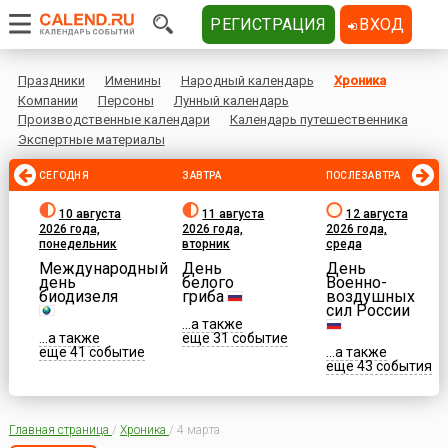
РЕГИСТРАЦИЯ
ВХОД
Праздники
Именины
Народный календарь
Хроника
Компании
Персоны
Лунный календарь
Производственные календари
Календарь путешественника
Экспертные материалы
СЕГОДНЯ
ЗАВТРА
ПОСЛЕЗАВТРА
10 августа
11 августа
12 августа
2026 года,
2026 года,
2026 года,
понедельник
вторник
среда
Международный
День
День
день
белого
Военно-
биодизеля
гриба
воздушных
сил России
...а также
...а также
еще 31 событие
еще 41 событие
...а также
еще 43 события
Главная страница
/
Хроника
/
4 марта