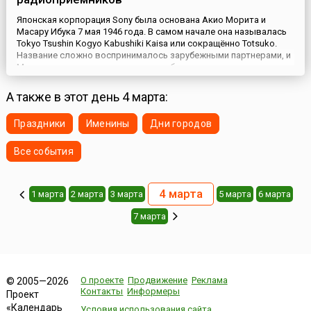
Японская корпорация Sony была основана Акио Морита и
Масару Ибука 7 мая 1946 года. В самом начале она называлась
Tokyo Tsushin Kogyo Kabushiki Kaisa или сокращённо Totsuko.
Название сложно воспринималось зарубежными партнерами, и
Морита нашел другое, которого не было ни в одном языке
мира, Sony. По другой версии, современное название Sony
произошло от латинского слова «звук» (соннус). Морита в...
А также в этот день 4 марта:
Праздники
Именины
Дни городов
Все события
4 марта
1 марта
2 марта
3 марта
5 марта
6 марта
7 марта
О проекте
Продвижение
Реклама
© 2005—2026
Контакты
Информеры
Проект
«Календарь
Условия использования сайта