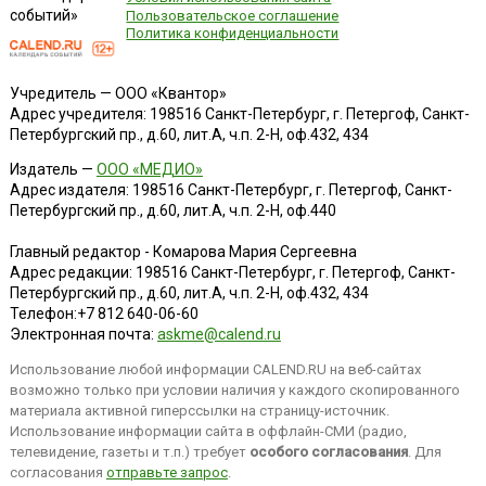
событий»
Пользовательское соглашение
Политика конфиденциальности
Учредитель — ООО «Квантор»
Адрес учредителя: 198516 Санкт-Петербург, г. Петергоф, Санкт-
Петербургский пр., д.60, лит.А, ч.п. 2-Н, оф.432, 434
Издатель —
ООО «МЕДИО»
Адрес издателя: 198516 Санкт-Петербург, г. Петергоф, Санкт-
Петербургский пр., д.60, лит.А, ч.п. 2-Н, оф.440
Главный редактор - Комарова Мария Сергеевна
Адрес редакции:
198516
Санкт-Петербург, г. Петергоф
,
Санкт-
Петербургский пр., д.60, лит.А, ч.п. 2-Н, оф.432, 434
Телефон:
+7 812 640-06-60
Электронная почта:
askme@calend.ru
Использование любой информации CALEND.RU на веб-сайтах
возможно только при условии наличия у каждого скопированного
материала активной гиперссылки на страницу-источник.
Использование информации сайта в оффлайн-СМИ (радио,
телевидение, газеты и т.п.) требует
особого согласования
. Для
согласования
отправьте запрос
.