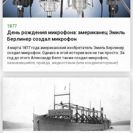
1877
День рождения микрофона: американец Эмиль
Берлинер создал микрофон
4 марта 1877 года американский изобретатель Эмиль Берлинер
создал микрофон. Однако в этой истории все не так просто. За
год до этого Александр Белл также создал микрофон,
называвшийся, правда, жидкостным (или конденсаторным)
передатчиком. Жидкостный передатчик был представлен на
филадельфийской выставке, посвященной столетию
американской революции. Там-то его и увидел Берлинер и
решил, что сможет ...