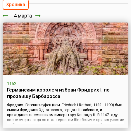
Хроника
4 марта
1152
Германским королем избран Фридрих I, по
прозвищу Барбаросса
Фридрих I Гогенштауфен (нем. Friedrich I Rotbart, 1122—1190) был
сыном Фридриха Одноглазого, герцога Швабского, и
приходился племянником императору Конраду III. В 1147 году
после смерти отца он стал герцогом Швабским и принял участие
во Втором крестовом походе, во время которого, благодаря
своей храбрости и доблести, завоевал всеобщее уважение.