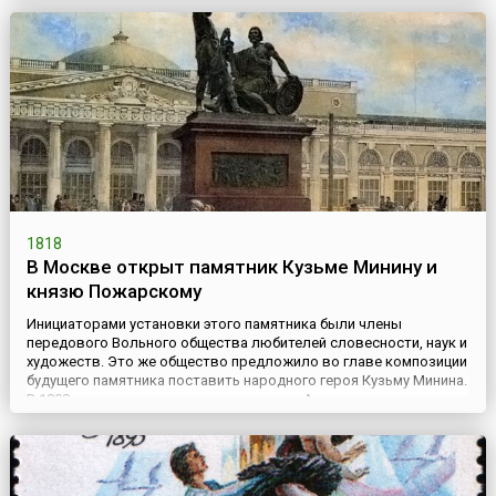
Возвратившись в Германию, император (приходящийся...
1818
В Москве открыт памятник Кузьме Минину и
князю Пожарскому
Инициаторами установки этого памятника были члены
передового Вольного общества любителей словесности, наук и
художеств. Это же общество предложило во главе композиции
будущего памятника поставить народного героя Кузьму Минина.
В 1808 году дается указание президента Академии художеств «о
сочинении нескольких проектов для монумента, коим
дворянство и граждане Нижегородской губернии желают
ознаме...