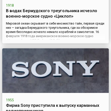
1918
В водах Бермудского треугольника исчезло
военно-морское судно «Циклоп»
Мировой океан скрывает в себе множество тайн, первая среди
них — загадка Бермудского треугольника, где за обозримое
время бесследно исчезло немало кораблей и самолетов. 16
февраля 1918 года американское военно-морское судно
«Циклоп» (англ. USS Cyclops (AC-4)) отправилось в путь от
берегов Рио-де-Жанейро (Бразилия) к североамериканским
берегам. Ожидалось, что 13 марта судно прибудет в пункт наз...
1955
Фирма Sony приступила к выпуску карманных
радиоприемников