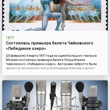
1877
Состоялась премьера балета Чайковского
«Лебединое озеро»
(20 февраля) 4 марта 1877 года на сцене Большого театра в
Москве состоялась премьера балета Петра Ильича
Чайковского «Лебединое озеро». Авторами либретто были
директор московских театров Владимир Бегичев и артист
балета Василий Гельцер, а постановщиком – балетмейстер
Вацлав Рейзингер. Трудно поверить, но премьера единственной
прижизненной постановки композитора успеха не имела. Это
был почти п...