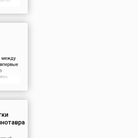
сделал
й на
в Париже
ч между
 впервые
о
жу»,
е в 4-3
той игре
тать
тки
инотавра