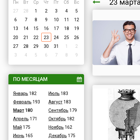
23 мар
Пн
Вт
Ср
Чт
Пт
Сб
Вс
27
28
1
2
3
4
5
6
7
8
9
10
11
12
13
14
15
16
17
18
19
20
21
22
23
24
25
26
27
28
29
30
31
1
2
3
4
5
6
7
8
9
ПО МЕСЯЦАМ
Январь
182
Июль
183
Февраль
193
Август
183
Март
180
Сентябрь
179
Апрель
171
Октябрь
182
Май
175
Ноябрь
162
Июнь
165
Декабрь
175