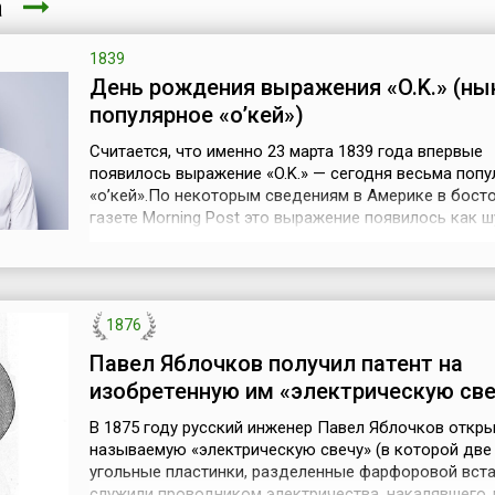
та
1839
День рождения выражения «O.K.» (ны
популярное «о’кей»)
Считается, что именно 23 марта 1839 года впервые
появилось выражение «O.K.» — сегодня весьма попу
«о’кей».По некоторым сведениям в Америке в бост
газете Morning Post это выражение появилось как 
сокращение неправильно написанного «all korrect». 
йоркские демократы считают, что породили ОК име
дав название своему клубу The Democratic OK Club 
сокращенно Ol...
1876
Павел Яблочков получил патент на
изобретенную им «электрическую све
В 1875 году русский инженер Павел Яблочков откры
называемую «электрическую свечу» (в которой две
угольные пластинки, разделенные фарфоровой вста
служили проводником электричества, накалявшего д