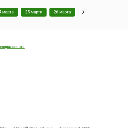
4 марта
25 марта
26 марта
енциальности
иала активной гиперссылки на страницу-источник.