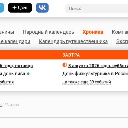
енины
Народный календарь
Хроника
Компа
е календари
Календарь путешественника
Эксп
ЗАВТРА
6 года, пятница
8 августа 2026 года, суббот
 день пива
День физкультурника в Росси
 события
...а также еще 39 событий
а
/
23 марта