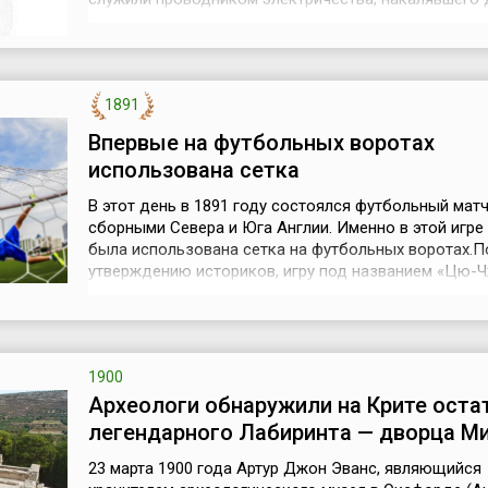
служившую источником света. Это изобретение он 
еще в России, в московской лаборатории, созданно
собственные средства. Вскоре Яблочков оказался 
(Франция), где и заверши...
1891
Впервые на футбольных воротах
использована сетка
В этот день в 1891 году состоялся футбольный мат
сборными Севера и Юга Англии. Именно в этой игре
была использована сетка на футбольных воротах.П
утверждению историков, игру под названием «Цю-Ч
несколько напоминающую футбол, проводили в Кита
веках до нашей эры. Самое раннее упоминание об э
в Англии относится к 1314 году. Эту дату можно счи
временем зарожд...
1900
Археологи обнаружили на Крите оста
легендарного Лабиринта — дворца М
23 марта 1900 года Артур Джон Эванс, являющийся