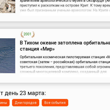
хранителем археологического музея в Оксфорде (Ан
приступил к раскопкам на острове Крит. К тому вре
уже был признанным ученым-археологом. На Крите 
раскопку с перерывами на протяжении 30 лет.Уже с
несколько часов после начала работ близ развалин
Кносса археологи обнаружили остатки легендарног
Лабиринта – дворца Мино...
2001
В Тихом океане затоплена орбитальн
станция «Мир»
Орбитальная космическая пилотируемая станция «М
советская (затем – российская) орбитальная станц
третьего поколения, представлявшая собой огромн
сложный многоцелевой комплекс, созданный для
проведения научных исследований в космосе. «Мир»
первая орбитальная станция модульного типа – то 
обладала базовым блоком с шестью стыковочными
что и дало возможность создан...
т день 23 марта:
нины
Дни городов
Все события