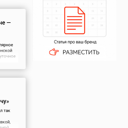
не —
лярное
онской
шуточное
Но нью-
нно они,
(ОК —
чу»
л так
вкой,
угу),