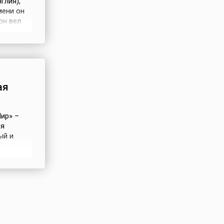
глия),
мени он
он вел
пустя
 города
о
ая
ир» –
ия
ый и
 – это
есть она
 узлами,