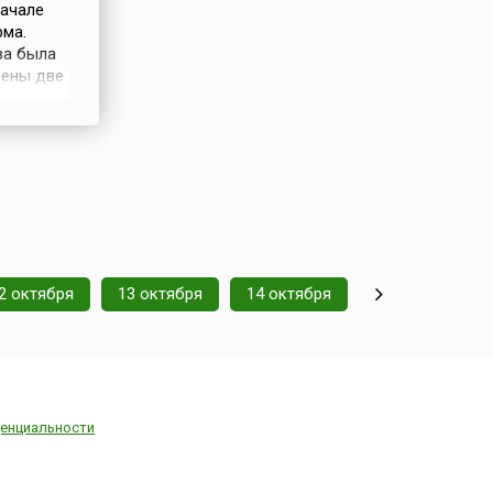
начале
рма.
ва была
дены две
ежного
ла
2 октября
13 октября
14 октября
енциальности