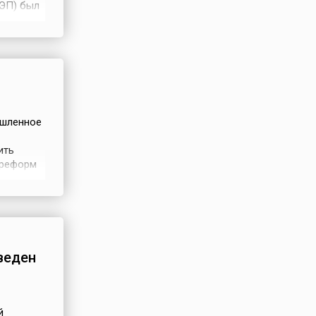
НЭП) был
еской
ехода
923
ышленное
ить
 реформ
ния АО
завод»
веден
й