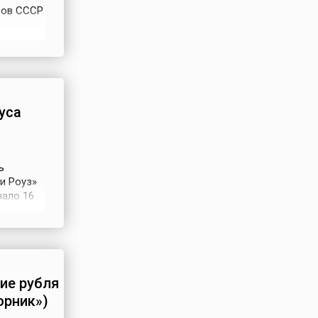
ров СССР
ий
роведения
.
уса
ь
и Роуз»
чало 16
того
льских
ие рубля
орник»)