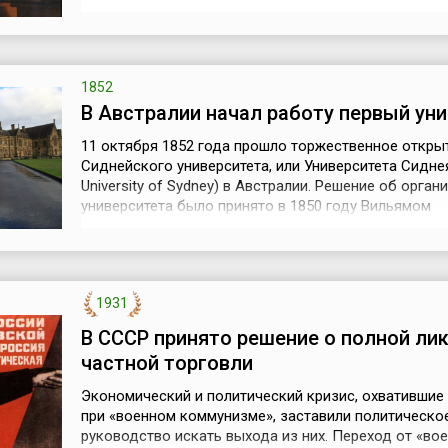
наук, опекавшей точные науки, задача Российской 
состояла в разработке гуманитарного цикла, прежд
русского языка, выработке правил правописания,
составлении словарей. Глав...
1852
В Австралии начал работу первый ун
11 октября 1852 года прошло торжественное откры
Сиднейского университета, или Университета Сиднея
University of Sydney) в Австралии. Решение об орган
университета было принято в 1850 году Вильямом
Вентвортом, путешественником, журналистом и поли
Университет был создан на основе существующего
Сиднейского колледжа. В 1852 году штат Сиднейск
университета состоял из тр...
1931
В СССР принято решение о полной ли
частной торговли
Экономический и политический кризис, охватившие 
при «военном коммунизме», заставили политическо
руководство искать выхода из них. Переход от «во