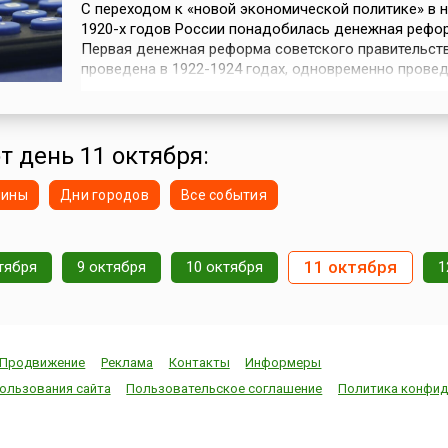
С переходом к «новой экономической политике» в 
1920-х годов России понадобилась денежная рефо
Первая денежная реформа советского правительст
проведена в 1922-1924 годах, одновременно прове
деноминации, укрупнившие номинал бумажного ден
знака, выпускавшегося Наркомфином для покрытия
бюджетного дефицита. Деноминация 1947 года бы
вызвана избыточной денежной массо...
т день 11 октября:
нины
Дни городов
Все события
11 октября
тября
9 октября
10 октября
1
Продвижение
Реклама
Контакты
Информеры
ользования сайта
Пользовательское соглашение
Политика конфид