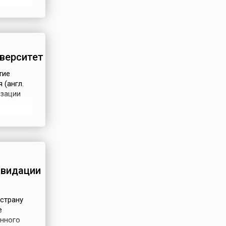
академии
е всего
иверситет
тие
 (англ.
изации
тиком.
ого
квидации
страну
е
енного