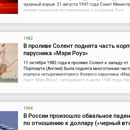
ядерный взрыв. 21 августа 1947 года Совет Минист
принял закрытое постановление о создании 2-го
Государственного научно-исследовательского
испытательного ядерного полигона. Семипалатинск
полигон был создан в 1948 году специально для п
испытаний первого советского ядерного устройств..
1982
В проливе Солент поднята часть корп
парусника «Мэри Роуз»
11 октября 1982 года в проливе Солент к западу от
Портсмута (Англия) была поднята многотонная част
корпуса четырехмачтового боевого парусника «Мэр
(англ. Mary Rose), затонувшего в июле 1545 года. На
века отмечено появлением в Англии огромных для 
времени военных судов, представлявших собой
усовершенствованный вариант испанских и португа
каракк. В 1511 году в Портсмуте ...
1994
В России произошло обвальное паден
по отношению к доллару («черный вт