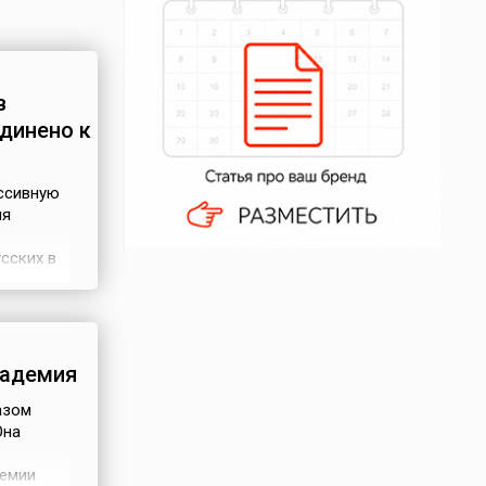
в
динено к
ессивную
ля
сских в
татар и
ссии
кадемия
азом
Она
демии