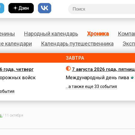
енины
Народный календарь
Хроника
Компа
е календари
Календарь путешественника
Эксп
ЗАВТРА
6 года, четверг
7 августа 2026 года, пятниц
орожных войск
Международный день пива
...а также еще 33 события
 события
а
/
11 октября