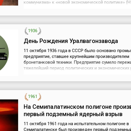
коммунизма» к «новой экономической политике» (
провозглашен Х съездом российской коммунистич
партии в марте 1921 года. Первоначальная идея пер
была сформулирована в работах В.И. Ленина 1921-1
годов: конечная цель ост...
1936
День Рождения Уралвагонзавода
11 октября 1936 года в СССР было основано пром
предприятие, ставшее крупнейшим производителем
бронетанковой техники. Предприятие сумело переж
тяжелейший период политических и экономических
1990-х годов. И сегодня отмечает свой День Рожде
«Научно-производственная корпорация «Уралвагон
им. Ф.Э. Дзержинского».Строительство Уральского
вагоностроительного завода, как о...
1961
На Семипалатинском полигоне произ
первый подземный ядерный взрыв
11 октября 1961 года на испытательном полигоне в
Семипалатинске был произведен первый подземны