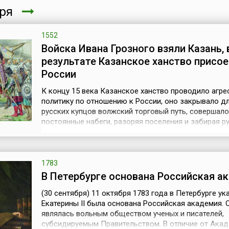
бря
1552
Войска Ивана Грозного взяли Казань, 
результате Казанское ханство присое
России
К концу 15 века Казанское ханство проводило агр
политику по отношению к России, оно закрывало д
русских купцов волжский торговый путь, совершало
постоянные набеги, разоряя поселения и забирая ру
плен. К середине 16 века военные действия против 
борьба за присоединение Казанского ханства к Ро
значительно усилились. Но два похода 1550-х годов
оказались безрезультатными. ...
1783
В Петербурге основана Российская а
(30 сентября) 11 октября 1783 года в Петербурге ук
Екатерины II была основана Российская академия. 
являлась вольным обществом ученых и писателей,
субсидируемым Правительством. В отличие от Ака