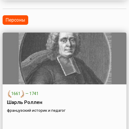
фондов, религиозных общин и частных лиц.Проказа или
лепра (болезнь Хансена, хансеноз, хансениаз) —
хронически...
Персоны
1661
—
1741
Шарль Роллен
французский историк и педагог