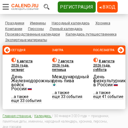
РЕГИСТРАЦИЯ
ВХОД
Праздники
Именины
Народный календарь
Хроника
Компании
Персоны
Лунный календарь
Производственные календари
Календарь путешественника
Экспертные материалы
СЕГОДНЯ
ЗАВТРА
ПОСЛЕЗАВТРА
6 августа
7 августа
8 августа
2026 года,
2026 года,
2026 года,
четверг
пятница
суббота
День
Международный
День
Железнодорожных
день пива
физкультурника
войск
в России
России
...а также
...а также
...а также
еще 33 события
еще 41 событие
еще 33 события
Главная страница
/
Календарь
/
30 января 2020 года — праздники,
памятные даты, именины, народный календарь, хроника, персоны,
дни городов