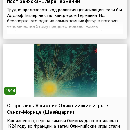
пост рейхсканцлера Германии
Трудно предсказать ход развития цивилизации, если бы
Адольф Гитлер не стал канцлером Германии. Но,
бесспорно, это одна из самых темных фигур в истории
человечества.Этому предшествовало: жизнь
свободного художника; увлечение концепцией
пангерманизма; собрания правых партий; участие в
Первой мировой войне.Политическая карьера Адольфа
Гитлера началась после вступления в 1919 году в
Национал-с...
1948
Открылись V зимние Олимпийские игры в
Санкт-Морице (Швейцария)
Как известно, первая зимняя Олимпиада состоялась в
1924 году во Франции, а затем Олимпийские игры стали