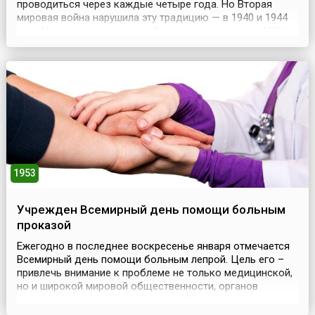
проводиться через каждые четыре года. Но Вторая
мировая война нарушила эту традицию — в 1940 и 1944
году Игры не проводились. А после её окончания МОК
решил возобновить их проведение. Поэтому между IV
зимней Олимпиадой (1936 год) и следующей прошло 12
лет. Зимние Игры 1948 года даже получили...
1953
Учрежден Всемирный день помощи больным
проказой
Ежегодно в последнее воскресенье января отмечается
Всемирный день помощи больным лепрой. Цель его –
привлечь внимание к проблеме не только медицинской,
но и широкой мировой общественности, органов
административного управления, общественных
организаций, деловых кругов, благотворительных