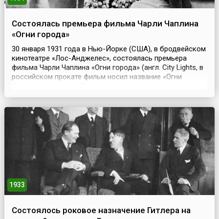
Состоялась премьера фильма Чарли Чаплина
«Огни города»
30 января 1931 года в Нью-Йорке (США), в бродвейском
кинотеатре «Лос-Анджелес», состоялась премьера
фильма Чарли Чаплина «Огни города» (англ. City Lights, в
российском прокате фильм носил название «Огни
большого города»). Славу Чаплину принесло немое кино,
и хотя звук появился в фильмах уже в 1927 году,
универсальный мастер кинематографа, актер, сценарист,
композитор и режиссер, оставался верн...
1933
Состоялось роковое назначение Гитлера на