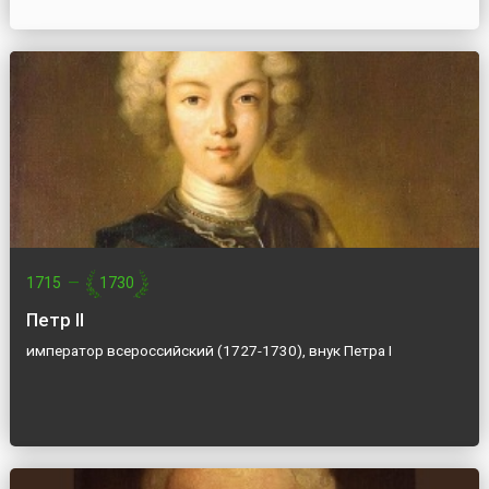
1715
—
1730
Петр II
император всероссийский (1727-1730), внук Петра I