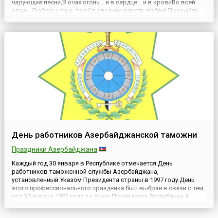
чарующие песни,В очах огонь... и в сердце... и в кровиВо всей
огонь. Люблю и таю, таюОт сладких чувств любви! Прощайте,
всеПодруженьки, прощай, жених! О милый,Последний взгляд
Снегурочки тебе.А.Н. ...
День работников Азербайджанской таможни
Праздники Азербайджана
Каждый год 30 января в Республике отмечается День
работников таможенной службы Азербайджана,
установленный Указом Президента страны в 1997 году.День
этого профессионального праздника был выбран в связи с тем,
что 30 января 1992 года по Указу Президента Республики А.
Муталибова была создана первая таможенная служба
независимого Азербайджана — Таможенный комитет