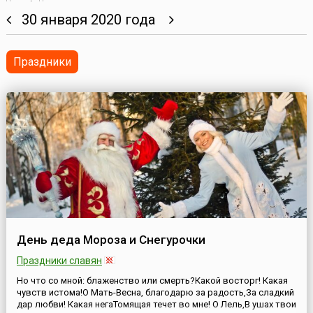
30 января 2020 года
Праздники
День деда Мороза и Снегурочки
Праздники славян
Но что со мной: блаженство или смерть?Какой восторг! Какая
чувств истома!О Мать-Весна, благодарю за радость,За сладкий
дар любви! Какая негаТомящая течет во мне! О Лель,В ушах твои