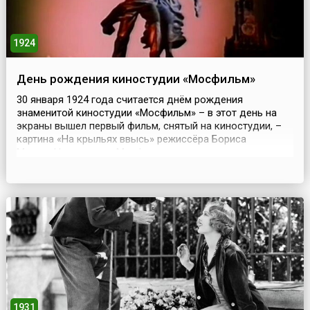
1924
День рождения киностудии «Мосфильм»
30 января 1924 года считается днём рождения
знаменитой киностудии «Мосфильм» – в этот день на
экраны вышел первый фильм, снятый на киностудии, –
картина «На крыльях ввысь» режиссёра Бориса
Михина.Но история «Мосфильма» началась немного
раньше. После Октябрьской революции 1917 года, когда
всё кинодело в стране было национализировано, в том
числе и кинофабрики А. Ханжонкова и И. Ермольева со
съё...
1931