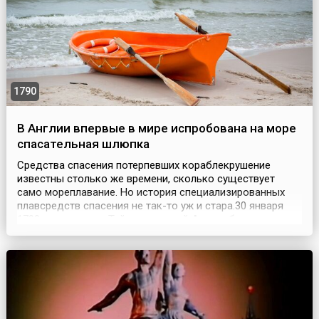
1790
В Англии впервые в мире испробована на море
спасательная шлюпка
Средства спасения потерпевших кораблекрушение
известны столько же времени, сколько существует
само мореплавание. Но история специализированных
плавсредств спасения не так-то уж и стара.30 января
1790 года на реке Тайн в северной Англии была
испытана первая специализированная спасательная
шлюпка берегового базирования. Она получила имя
«Ориджинал» (Original). Длина шлюпки составляла 30
футов. П...