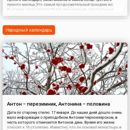
лунного месяца.Это самый продолжительный праздник во
Вьетнаме; он продлится более двух месяцев. Центральным
событием праздника является молитва, произнесенная в
древней священной пещере Хуонг Тич в 15-й день первого
месяца лунног...
Народный календарь
Антон – перезимник, Антонина – половина
Дата по старому стилю: 17 января. До наших дней дошло очень
мало информации о преподобном Антонии Черноезерском, в
честь которого отмечается Антонов день. Время его жизни
относят к 16 столетию. Известно, что он основал монастырь в