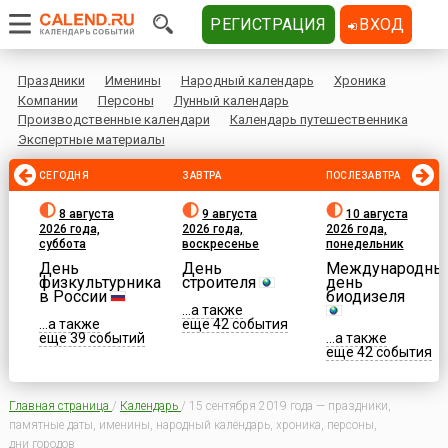
РЕГИСТРАЦИЯ
ВХОД
Праздники
Именины
Народный календарь
Хроника
Компании
Персоны
Лунный календарь
Производственные календари
Календарь путешественника
Экспертные материалы
СЕГОДНЯ
ЗАВТРА
ПОСЛЕЗАВТРА
8 августа
9 августа
10 августа
2026 года,
2026 года,
2026 года,
суббота
воскресенье
понедельник
День
День
Международны
физкультурника
строителя
день
в России
биодизеля
...а также
...а также
еще 42 события
еще 39 событий
...а также
еще 42 события
Главная страница
/
Календарь
/
15 сентября 2019 года — праздники,
памятные даты, именины, народный календарь, хроника, персоны,
дни городов