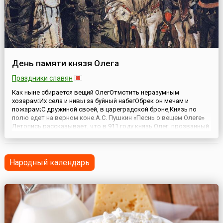
День памяти князя Олега
Праздники славян
Как ныне сбирается вещий ОлегОтмстить неразумным
хозарам:Их села и нивы за буйный набегОбрек он мечам и
пожарам;С дружиной своей, в цареградской броне,Князь по
полю едет на верном коне.А.С. Пушкин «Песнь о вещем Олеге»
Летопись рассказывает, что в 911 году князь Олег, прозванный
«вещим», после успешного похода на Константинополь
(славянск. — Царьград) заключил договор с Виза...
Народный календарь