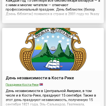
Каждый год 15 сентября все библиотекари Беларуси — а
с ними и многие читатели — отмечают
профессиональный праздник. День библиотек (белор.
Дзень бібліятэк) появился в стране в 2001 году по Указу
Президента Республики Беларусь от 8 сентября 2001
года, а дата праздника — 15 сентября — выбрана в
честь дня основания Национальной библиотеки,
главного книгохранилища страны.Национальная
библиотека, п...
День независимости в Коста-Рике
Праздники Коста-Рики
День независимости в Центральной Америке, в том
числе и в Коста-Рике, празднуют 15 сентября. Также в
этот день празднуют независимость, полученную 15
сентября 1821 года, Эль-Сальвадор, Гватемала,