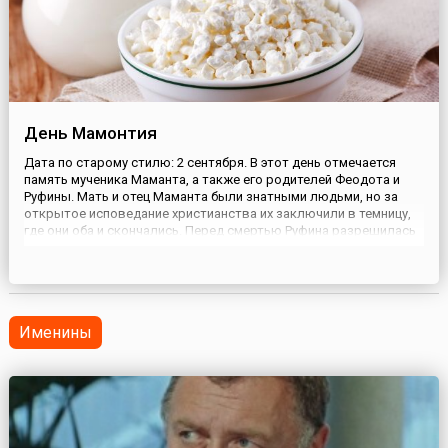
День Мамонтия
Дата по старому стилю: 2 сентября. В этот день отмечается
память мученика Маманта, а также его родителей Феодота и
Руфины. Мать и отец Маманта были знатными людьми, но за
открытое исповедание христианства их заключили в темницу,
где они оба и скончались. Перед смертью Руфина разрешилась
от бремени сыном, которого она препоручила Богу.Мальчика
взяла на воспитание богатая вдова — христианка Амия...
Именины