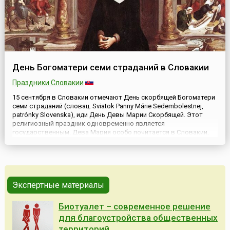
День Богоматери семи страданий в Словакии
Праздники Словакии
15 сентября в Словакии отмечают День скорбящей Богоматери
семи страданий (словац. Sviatok Panny Márie Sedembolestnej,
patrónky Slovenska), иди День Девы Марии Скорбящей. Этот
религиозный праздник одновременно является
государственным. Дева Мария особо почитается в Словакии,
так как с 1966 года она была официально признана Папой
Римским святой покровительницей страны. Первое
задокументированное...
Экспертные материалы
Биотуалет – современное решение
для благоустройства общественных
территорий