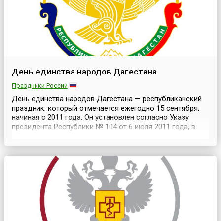
День единства народов Дагестана
Праздники России
День единства народов Дагестана — республиканский
праздник, который отмечается ежегодно 15 сентября,
начиная с 2011 года. Он установлен согласно Указу
президента Республики № 104 от 6 июля 2011 года, в
целях единения и консолидации многонационального
народа Дагестана, и является официальным выходным
днём.События, к которым приурочен этот праздник,
произошли в 1741 году. В середине 18 века вели...