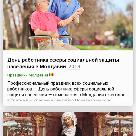
состав габсбургского коронного края Австрийское Пр...
День работника сферы социальной защиты
населения в Молдавии
2019
Праздники Молдавии
Профессиональный праздник всех социальных
работников — День работника сферы социальной
защиты населения — отмечается в Молдавии ежегодно
в третье воскресенье сентября.Почетная миссия
творить добрые дела и выполнять заповеди о любви и
сострадании к ближнему, а также борьба с духовным и
материальным обнищанием и несправедливостью в
обществе — все это возлагается на социального
работника.В Ре...