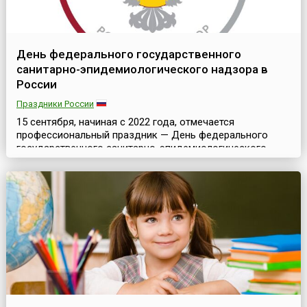
День федерального государственного
санитарно-эпидемиологического надзора в
России
Праздники России
15 сентября, начиная с 2022 года, отмечается
профессиональный праздник — День федерального
государственного санитарно-эпидемиологического
надзора, установленный распоряжением Правительства
Российской Федерации от 14 сентября 2022 года №
2606-р.Дата 15 сентября была выбрана в связи с тем,
что в этот день в 1922 году Советом народных
комиссаров РСФСР был утверждён декрет «О
санитарных органах Ре...