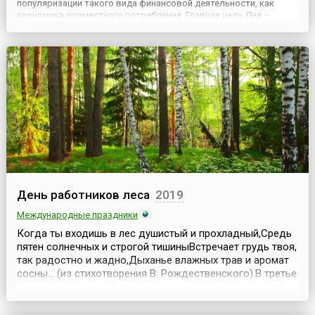
популяризации такого вида финансовой деятельности, как
экономика совместного потребления. Главная цель Дня –
воспитать в людях правильное отношение к деньгам, которые
должны все время работать, являясь жизненной силой любой
э...
День работников леса
2019
Международные праздники
Когда ты входишь в лес душистый и прохладный,Средь
пятен солнечных и строгой тишиныВстречает грудь твоя,
так радостно и жадно,Дыханье влажных трав и аромат
сосны... (из стихотворения В. Рождественского).В третье
воскресенье сентября отмечается профессиональный
праздник людей, которые своим благородным трудом
сохраняют и приумножают лесные богатства планеты и