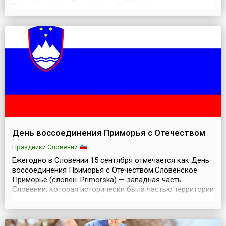
Гондурас и Никарагуа. Коста-Рика не боролась против
колониального ига Испании, а получила независимость
автоматически, благодаря другим народам. Но
празднуют этот день здесь с не меньшим пылом, чем в
...
День воссоединения Приморья с Отечеством
Праздники Словении
Ежегодно в Словении 15 сентября отмечается как День
воссоединения Приморья с Отечеством.Словенское
Приморье (словен. Primorska) — западная часть
Словении, которая исторически была частью территории
страны. Оно прилегает к Адриатическому морю и
состоит из двух исторических областей — Истрия и
Горица. До образования Югославии эти земли входили в