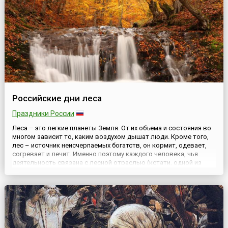
Российские дни леса
Праздники России
Леса – это легкие планеты Земля. От их объема и состояния во
многом зависит то, каким воздухом дышат люди. Кроме того,
лес – источник неисчерпаемых богатств, он кормит, одевает,
согревает и лечит. Именно поэтому каждого человека, чья
деятельность связана с лесной отраслью (кстати, одной из
важнейших в России с точки зрения экономики), можно считать,
как бы громко это ни звучало, хранителем будущег...