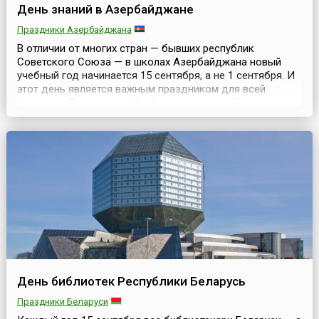
День знаний в Азербайджане
Праздники Азербайджана
В отличии от многих стран — бывших республик
Советского Союза — в школах Азербайджана новый
учебный год начинается 15 сентября, а не 1 сентября. И
этот день является важным праздником для всей
страны — Днём знаний.Он был установлен Указом
президента Азербайджанской Республики Ильхама
Алиева от 21 августа 2004 года. В данном документе
также говорилось о переходе общеобразовательных
школ на пяти...
День библиотек Республики Беларусь
Праздники Беларуси