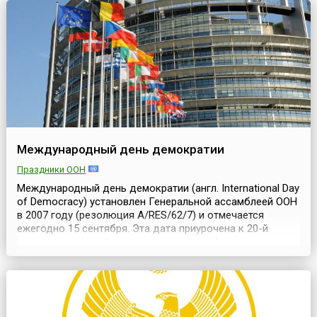
способствуют их рациональному...
Международный день демократии
Праздники ООН
Международный день демократии (англ. International Day
of Democracy) установлен Генеральной ассамблеей ООН
в 2007 году (резолюция A/RES/62/7) и отмечается
ежегодно 15 сентября. Эта дата приурочена к 20-й
годовщине первой международной конференции новых
и восстановленных демократий, которая отмечалась в
2008 году.ООН предложила государствам, а также
региональным, межправительственным и неправит...