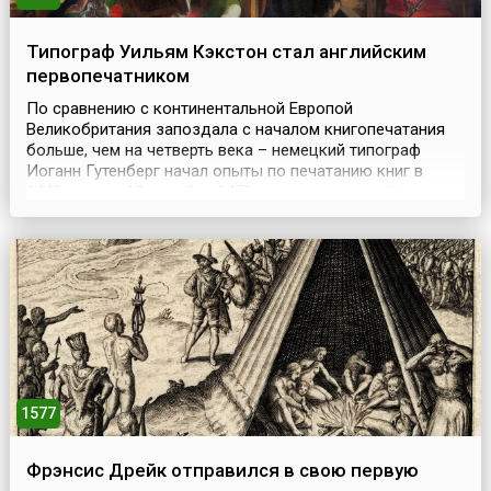
Типограф Уильям Кэкстон стал английским
первопечатником
По сравнению с континентальной Европой
Великобритания запоздала с началом книгопечатания
больше, чем на четверть века – немецкий типограф
Иоганн Гутенберг начал опыты по печатанию книг в
1440-х годах.13 декабря 1476 года англичанин Уильям
Кэкстон (англ. William Caxton, около 1422–1491),
обучавшийся типографскому искусству в Кёльне и
Брюгге, издал в основанной им в Вестминстере
типографии напис...
1577
Фрэнсис Дрейк отправился в свою первую