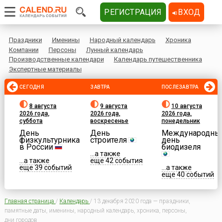
РЕГИСТРАЦИЯ
ВХОД
Праздники
Именины
Народный календарь
Хроника
Компании
Персоны
Лунный календарь
Производственные календари
Календарь путешественника
Экспертные материалы
СЕГОДНЯ
ЗАВТРА
ПОСЛЕЗАВТРА
8 августа
9 августа
10 августа
2026 года,
2026 года,
2026 года,
суббота
воскресенье
понедельник
День
День
Международны
физкультурника
строителя
день
в России
биодизеля
...а также
...а также
еще 42 события
еще 39 событий
...а также
еще 40 событий
Главная страница
/
Календарь
/
13 декабря 2020 года — праздники,
памятные даты, именины, народный календарь, хроника, персоны,
дни городов