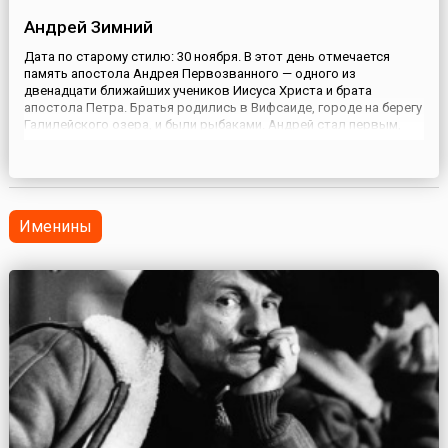
Андрей Зимний
Дата по старому стилю: 30 ноября. В этот день отмечается
память апостола Андрея Первозванного — одного из
двенадцати ближайших учеников Иисуса Христа и брата
апостола Петра. Братья родились в Вифсаиде, городе на берегу
Галилейского озера, и были рыбаками. Андрей стал первым,
кого Иисус призвал к себе в ученики. Согласно Евангелию от
Иоанна, прежде первый апостол был учеником Иоанна
Крестителя. ...
Именины