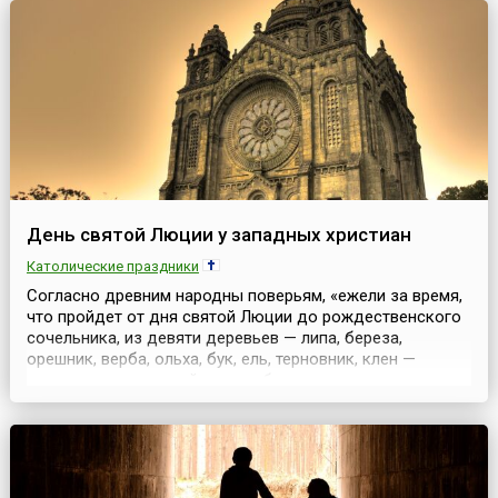
весть о хрис...
День святой Люции у западных христиан
Католические праздники
Согласно древним народны поверьям, «ежели за время,
что пройдет от дня святой Люции до рождественского
сочельника, из девяти деревьев — липа, береза,
орешник, верба, ольха, бук, ель, терновник, клен —
сделать стул, каждый день работая понемногу, да взять
его тайком на заутреню, да сесть на него, — увидишь то,
что скрыто от других: женщин, которые преклоняют
колена, повернувшись спиной к алтарю. Эт...