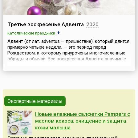
Третье воскресенье Адвента
2020
Католические праздники
Адвент (от лат. adventus — пришествие), который длится
примерно четыре недели, — это период перед
Рождеством, к которому приурочены многочисленные
обряды и обычаи. Все воскресенья Адвента значимые
праздники, а первое из них считается началом нового
литургического (церковного) года.Третьему
воскресенью Адвента предшествуют первое и второе
воскресенья, которые наполнены соответствующими
обыч...
Экспертные материалы
Новые влажные салфетки Pampers с
маслом кокоса: очищение и защита
кожи малыша