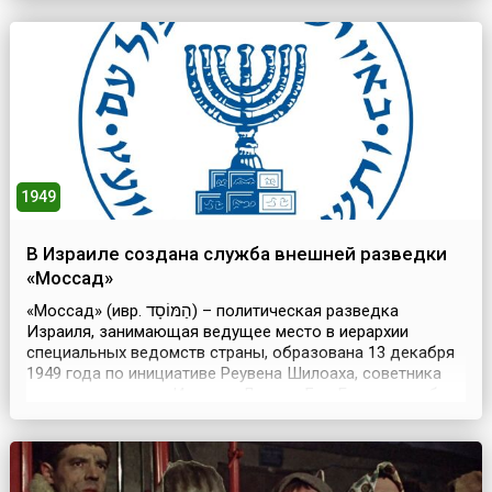
особенно на территории Европы, где евреев винили в
неурожаях, распространении болезней и других
проблемах. Порой их преследовали и по религиозным
мотивам. Например, ...
1949
В Израиле создана служба внешней разведки
«Моссад»
«Моссад» (ивр. ‏הַמּוֹסָד‎‏‎) – политическая разведка
Израиля, занимающая ведущее место в иерархии
специальных ведомств страны, образована 13 декабря
1949 года по инициативе Реувена Шилоаха, советника
премьер-министра Израиля Давида Бен Гуриона, на базе
разведывательного подразделения «Шай» военной
организации «Хагана», политического отдела
министерства иностранных дел, службы общей
безопасности и...