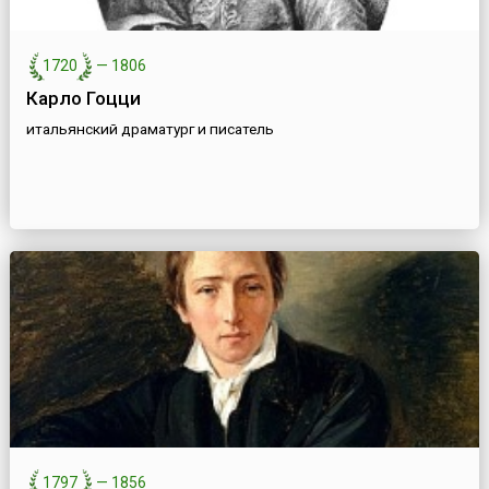
1720
—
1806
Карло Гоцци
итальянский драматург и писатель
1797
—
1856