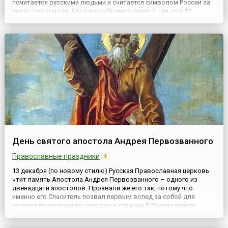
почитается русскими людьми и считается символом России за
свою силу и мощь.Дата же выбрана с связи с тем, что 13
декабря, как принято считать, все косолапые окончательно
устраиваются в берлогах на зимнюю спячку и не выходят до
вес...
День святого апостола Андрея Первозванного
Православные праздники
13 декабря (по новому стилю) Русская Православная церковь
чтит память Апостола Андрея Первозванного – одного из
двенадцати апостолов. Прозвали же его так, потому что
именно его Спаситель позвал первым вслед за собой для
несения проповеди по городам и странам.В России память
святого Андрея Первозванного всегда почиталась весьма
торжественно. Согласно преданию, апостол первым принес