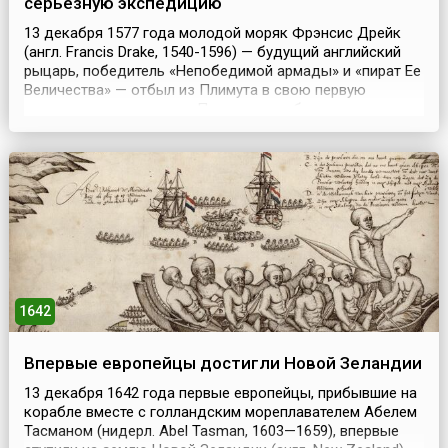
серьезную экспедицию
13 декабря 1577 года молодой моряк Фрэнсис Дрейк
(англ. Francis Drake, 1540-1596) — будущий английский
рыцарь, победитель «Непобедимой армады» и «пират Ее
Величества» — отбыл из Плимута в свою первую
серьезную экспедицию. Перед пятью быстроходными
парусниками стояло несколько задач. Они должны были
нанести максимальный ущерб испанским колониям в
Новом Свете, найти северный проход из Тихого оке...
1642
Впервые европейцы достигли Новой Зеландии
13 декабря 1642 года первые европейцы, прибывшие на
корабле вместе с голландским мореплавателем Абелем
Тасманом (нидерл. Abel Tasman, 1603—1659), впервые