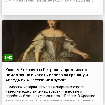
ступили на землю Новой Зеландии (англ. New Zealand).
Это был остров Южный. Во время стоянки у этого
острова европейцы впервые встретились с маори,
коренными жителями Новой Зеландии. Встреча
закончилась трагически: маори напали на
высадившихся...
1742
Указом Елизаветы Петровны предписано
немедленно выслать евреев за границу и
впредь их в Россию не впускать
В мировой история примеры депортации евреев
известны еще с античных времен — впервые о
еврейских беженцах упоминается в Библии. В Средние
века депортации, продиктованные преимущественно
антисемитизмом, носили довольно частый характер,