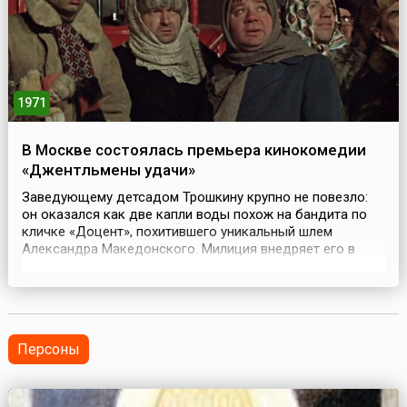
1971
В Москве состоялась премьера кинокомедии
«Джентльмены удачи»
Заведующему детсадом Трошкину крупно не повезло:
он оказался как две капли воды похож на бандита по
кличке «Доцент», похитившего уникальный шлем
Александра Македонского. Милиция внедряет его в
воровскую среду – и ему ничего не остается, кроме как
старательно изображать своего двойника-злодея, путая
всех окружающих. Со временем он настолько блестяще
входит в роль, что сам начинает порой приходить в...
Персоны