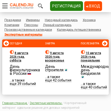
РЕГИСТРАЦИЯ
ВХОД
Праздники
Именины
Народный календарь
Хроника
Компании
Персоны
Лунный календарь
Производственные календари
Календарь путешественника
Экспертные материалы
СЕГОДНЯ
ЗАВТРА
ПОСЛЕЗАВТРА
8 августа
9 августа
10 августа
2026 года,
2026 года,
2026 года,
суббота
воскресенье
понедельник
День
День
Международны
физкультурника
строителя
день
в России
биодизеля
...а также
...а также
еще 42 события
еще 39 событий
...а также
еще 40 событий
Главная страница
/
Экспертные материалы
/
Корпоративный
кейтеринг: идеальное решение для деловых мероприятий