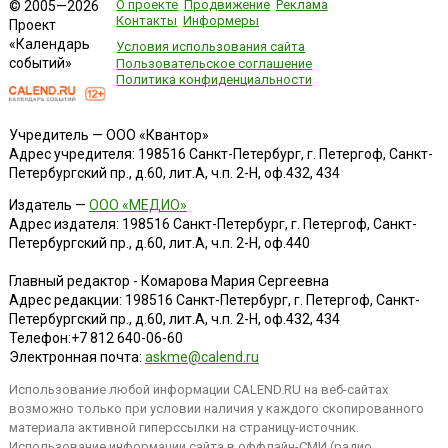
О проекте
Продвижение
Реклама
© 2005—2026
Контакты
Информеры
Проект
«Календарь
Условия использования сайта
событий»
Пользовательское соглашение
Политика конфиденциальности
Учредитель — ООО «Квантор»
Адрес учредителя: 198516 Санкт-Петербург, г. Петергоф, Санкт-
Петербургский пр., д.60, лит.А, ч.п. 2-Н, оф.432, 434
Издатель —
ООО «МЕДИО»
Адрес издателя: 198516 Санкт-Петербург, г. Петергоф, Санкт-
Петербургский пр., д.60, лит.А, ч.п. 2-Н, оф.440
Главный редактор - Комарова Мария Сергеевна
Адрес редакции:
198516
Санкт-Петербург, г. Петергоф
,
Санкт-
Петербургский пр., д.60, лит.А, ч.п. 2-Н, оф.432, 434
Телефон:
+7 812 640-06-60
Электронная почта:
askme@calend.ru
Использование любой информации CALEND.RU на веб-сайтах
возможно только при условии наличия у каждого скопированного
материала активной гиперссылки на страницу-источник.
Использование информации сайта в оффлайн-СМИ (радио,