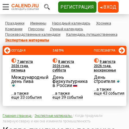
РЕГИСТРАЦИЯ
ВХОД
Праздники
Именины
Народный календарь
Хроника
Компании
Персоны
Лунный календарь
Производственные календари
Календарь путешественника
Экспертные материалы
СЕГОДНЯ
ЗАВТРА
ПОСЛЕЗАВТРА
7 августа
8 августа
9 августа
2026 года,
2026 года,
2026 года,
пятница
суббота
воскресенье
Международный
День
День
день пива
физкультурника
строителя
в России
...а также
...а также
...а также
еще 43 события
еще 33 события
еще 39 событий
Главная страница
/
Экспертные материалы
/
Когда придумали
лазерную сварку и как она изменила промышленность