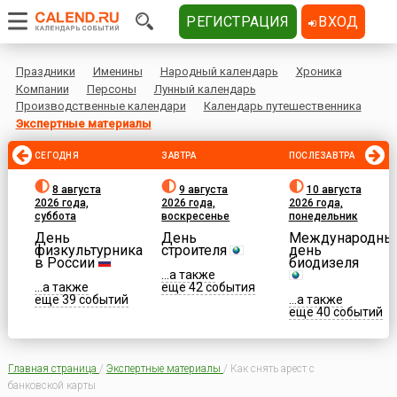
РЕГИСТРАЦИЯ
ВХОД
Праздники
Именины
Народный календарь
Хроника
Компании
Персоны
Лунный календарь
Производственные календари
Календарь путешественника
Экспертные материалы
СЕГОДНЯ
ЗАВТРА
ПОСЛЕЗАВТРА
8 августа
9 августа
10 августа
2026 года,
2026 года,
2026 года,
суббота
воскресенье
понедельник
День
День
Международны
физкультурника
строителя
день
в России
биодизеля
...а также
...а также
еще 42 события
еще 39 событий
...а также
еще 40 событий
Главная страница
/
Экспертные материалы
/
Как снять арест с
банковской карты