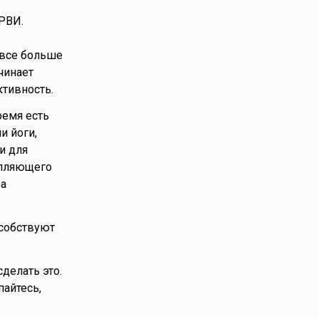
РВИ.
 все больше
чинает
ктивность.
ремя есть
и йоги,
и для
епляющего
за
особствуют
делать это.
айтесь,