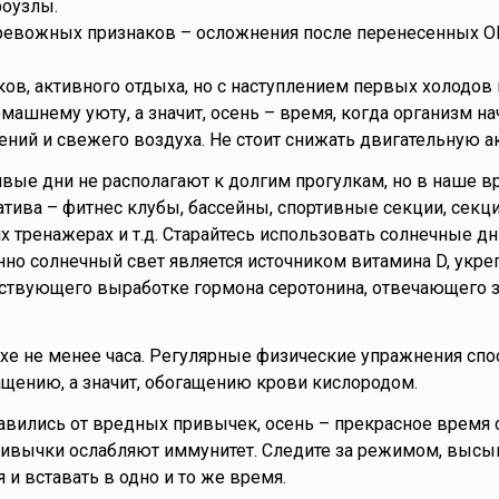
оузлы.
ревожных признаков – осложнения после перенесенных О
ков, активного отдыха, но с наступлением первых холодов
домашнему уюту, а значит, осень – время, когда организм на
ний и свежего воздуха. Не стоит снижать двигательную а
вые дни не располагают к долгим прогулкам, но в наше в
атива – фитнес клубы, бассейны, спортивные секции, секци
х тренажерах и т.д. Старайтесь использовать солнечные дн
нно солнечный свет является источником витамина D, укр
ствующего выработке гормона серотонина, отвечающего 
хе не менее часа. Регулярные физические упражнения сп
щению, а значит, обогащению крови кислородом.
авились от вредных привычек, осень – прекрасное время с
вычки ослабляют иммунитет. Следите за режимом, высып
 и вставать в одно и то же время.