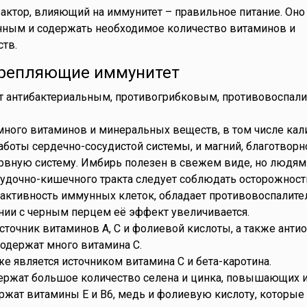
ктор, влияющий на иммунитет – правильное питание. Он
нным и содержать необходимое количество витаминов и
тв.
крепляющие иммунитет
ет антибактериальным, противогрибковым, противовоспал
ного витаминов и минеральных веществ, в том числе кали
боты сердечно-сосудистой системы, и магний, благотворн
рвную систему. Имбирь полезен в свежем виде, но людям
удочно-кишечного тракта следует соблюдать осторожност
активность иммунных клеток, обладает противовоспалит
нии с черным перцем её эффект увеличивается.
сточник витаминов А, С и фолиевой кислоты, а также анти
одержат много витамина С.
е является источником витамина С и бета-каротина.
ержат большое количество селена и цинка, повышающих и
жат витамины E и B6, медь и фолиевую кислоту, которые 