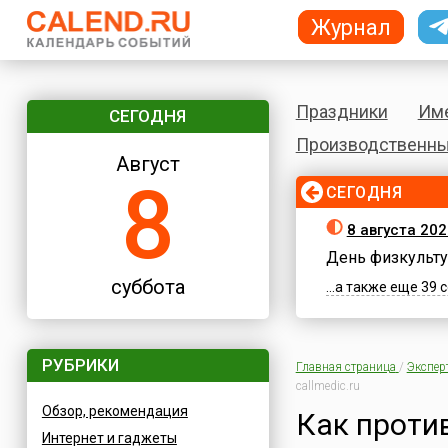
Журнал
Праздники
Им
СЕГОДНЯ
Производственны
Август
8
СЕГОДНЯ
8 августа 202
День физкульту
суббота
...а также еще 39
РУБРИКИ
Главная страница
/
Экспер
callmedic.ru
Обзор, рекомендация
Как проти
Интернет и гаджеты