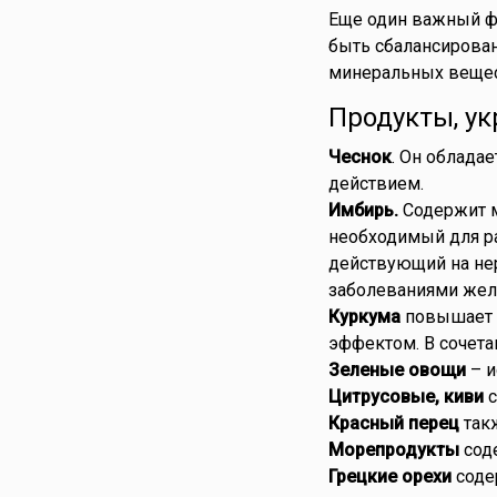
Еще один важный фа
быть сбалансирова
минеральных вещес
Продукты, у
Чеснок
. Он облада
действием.
Имбирь.
Содержит м
необходимый для ра
действующий на не
заболеваниями жел
Куркума
повышает 
эффектом. В сочета
Зеленые овощи
– и
Цитрусовые, киви
с
Красный перец
такж
Морепродукты
сод
Грецкие орехи
содер