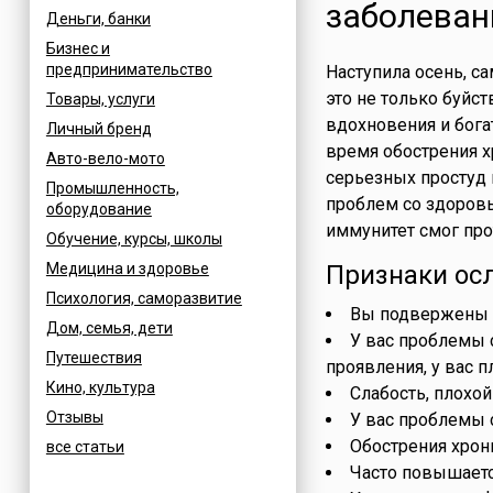
заболевани
Деньги, банки
Бизнес и
предпринимательство
Наступила осень, с
это не только буйст
Товары, услуги
вдохновения и бога
Личный бренд
время обострения х
Авто-вело-мото
серьезных простуд 
Промышленность,
проблем со здоровь
оборудование
иммунитет смог пр
Обучение, курсы, школы
Медицина и здоровье
Признаки ос
Психология, саморазвитие
Вы подвержены 
Дом, семья, дети
У вас проблемы 
Путешествия
проявления, у вас 
Кино, культура
Слабость, плохой
Отзывы
У вас проблемы 
Обострения хрон
все статьи
Часто повышается