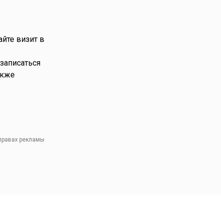
йте визит в
 записаться
акже
 правах рекламы