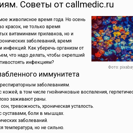
ям. Советы от callmedic.ru
амое живописное время года. Но осень
во красок, не только время
тых витаминами прилавков, но и
ронических заболеваний, время
и инфекций. Как уберечь организм от
ем, что надо делать, чтобы окрепший
отивостоять инфекциям?
Фото: pixaba
лабленного иммунитета
респираторным заболеваниям.
с кожей, в том числе гнойничковые воспаления, герпетиче
плохо заживают раны.
 сон, тревожность, хроническая усталость.
с суставами, боли в мышцах.
ических заболеваний.
 температура, но не сильно.