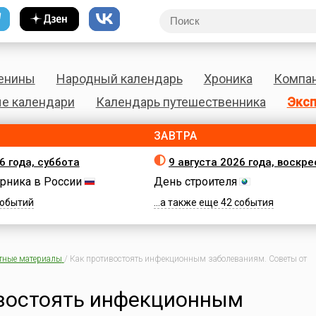
енины
Народный календарь
Хроника
Компа
е календари
Календарь путешественника
Эксп
ЗАВТРА
6 года, суббота
9 августа 2026 года, воскр
рника в России
День строителя
 событий
...а также еще 42 события
тные материалы
/
Как противостоять инфекционным заболеваниям. Советы от
востоять инфекционным