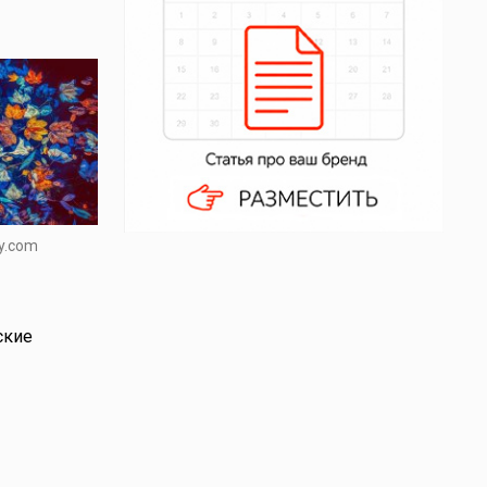
y.com
ские