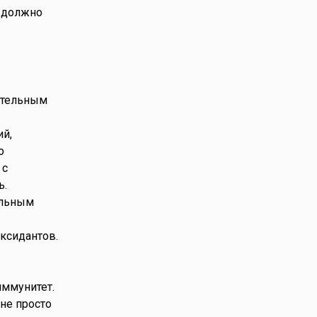
о должно
ительным
й,
о
 с
ь.
ельным
оксидантов.
ммунитет.
не просто