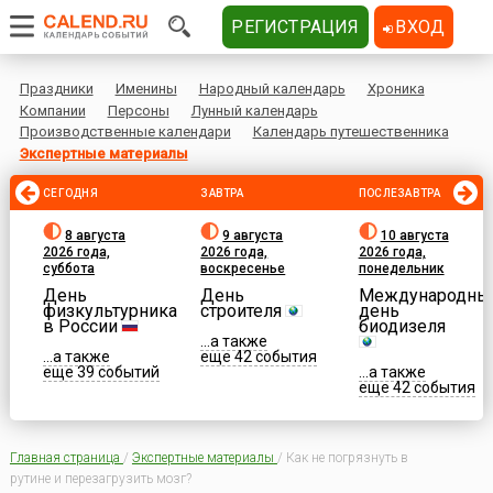
РЕГИСТРАЦИЯ
ВХОД
Праздники
Именины
Народный календарь
Хроника
Компании
Персоны
Лунный календарь
Производственные календари
Календарь путешественника
Экспертные материалы
СЕГОДНЯ
ЗАВТРА
ПОСЛЕЗАВТРА
8 августа
9 августа
10 августа
2026 года,
2026 года,
2026 года,
суббота
воскресенье
понедельник
День
День
Международны
физкультурника
строителя
день
в России
биодизеля
...а также
...а также
еще 42 события
еще 39 событий
...а также
еще 42 события
Главная страница
/
Экспертные материалы
/
Как не погрязнуть в
рутине и перезагрузить мозг?