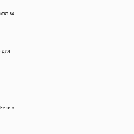
тат за
о для
Если о