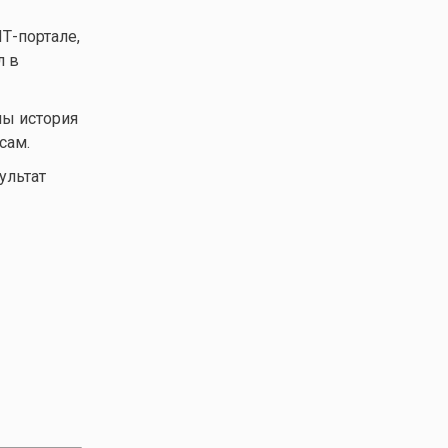
Т-портале,
л в
ны история
сам.
ультат