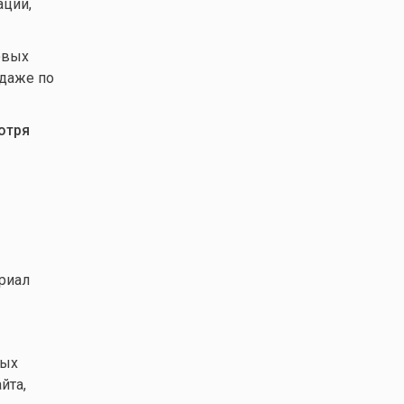
ации,
овых
 даже по
отря
риал
ных
йта,